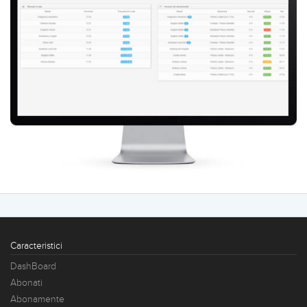
Caracteristici
DashBoard
Abonati
Abonamente